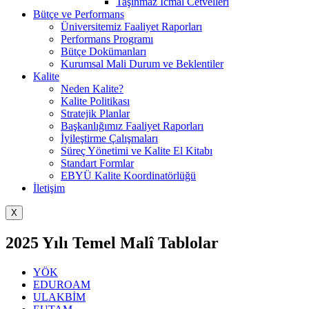
Taşınmaz İcmal Cetvelleri
Bütçe ve Performans
Üniversitemiz Faaliyet Raporları
Performans Programı
Bütçe Dokümanları
Kurumsal Mali Durum ve Beklentiler
Kalite
Neden Kalite?
Kalite Politikası
Stratejik Planlar
Başkanlığımız Faaliyet Raporları
İyileştirme Çalışmaları
Süreç Yönetimi ve Kalite El Kitabı
Standart Formlar
EBYÜ Kalite Koordinatörlüğü
İletişim
X
2025 Yılı Temel Malî Tablolar
YÖK
EDUROAM
ULAKBİM