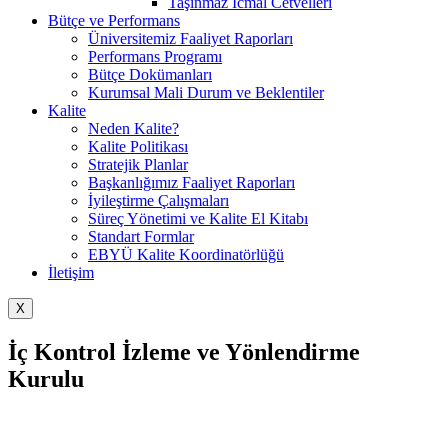
Taşınmaz İcmal Cetvelleri
Bütçe ve Performans
Üniversitemiz Faaliyet Raporları
Performans Programı
Bütçe Dokümanları
Kurumsal Mali Durum ve Beklentiler
Kalite
Neden Kalite?
Kalite Politikası
Stratejik Planlar
Başkanlığımız Faaliyet Raporları
İyileştirme Çalışmaları
Süreç Yönetimi ve Kalite El Kitabı
Standart Formlar
EBYÜ Kalite Koordinatörlüğü
İletişim
X
İç Kontrol İzleme ve Yönlendirme
Kurulu