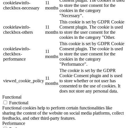
Consent plugin. The cookies is used
cookielawinfo-
11
to store the user consent for the
checkbox-necessary
months
cookies in the category
"Necessary".
This cookie is set by GDPR Cookie
cookielawinfo-
11
Consent plugin. The cookie is used
checkbox-others
months
to store the user consent for the
cookies in the category "Other.
This cookie is set by GDPR Cookie
cookielawinfo-
Consent plugin. The cookie is used
11
checkbox-
to store the user consent for the
months
performance
cookies in the category
"Performance".
The cookie is set by the GDPR
Cookie Consent plugin and is used
11
viewed_cookie_policy
to store whether or not user has
months
consented to the use of cookies. It
does not store any personal data.
Functional
Functional
Functional cookies help to perform certain functionalities like
sharing the content of the website on social media platforms, collect
feedbacks, and other third-party features.
Performance