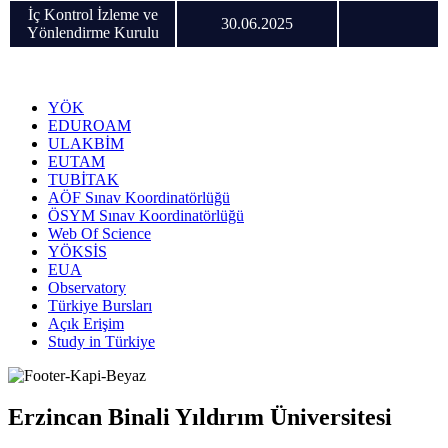
İç Kontrol İzleme ve
30.06.2025
Yönlendirme Kurulu
YÖK
EDUROAM
ULAKBİM
EUTAM
TUBİTAK
AÖF Sınav Koordinatörlüğü
ÖSYM Sınav Koordinatörlüğü
Web Of Science
YÖKSİS
EUA
Observatory
Türkiye Bursları
Açık Erişim
Study in Türkiye
Erzincan Binali Yıldırım Üniversitesi