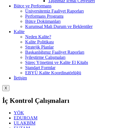
Taşınmaz İcmal Cetvelleri
Bütçe ve Performans
Üniversitemiz Faaliyet Raporları
Performans Programı
Bütçe Dokümanları
Kurumsal Mali Durum ve Beklentiler
Kalite
Neden Kalite?
Kalite Politikası
Stratejik Planlar
Başkanlığımız Faaliyet Raporları
İyileştirme Çalışmaları
Süreç Yönetimi ve Kalite El Kitabı
Standart Formlar
EBYÜ Kalite Koordinatörlüğü
İletişim
X
İç Kontrol Çalışmaları
YÖK
EDUROAM
ULAKBİM