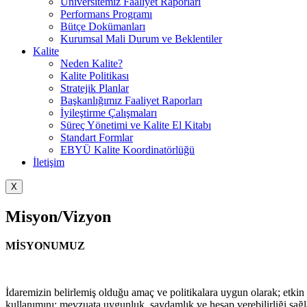
Üniversitemiz Faaliyet Raporları
Performans Programı
Bütçe Dokümanları
Kurumsal Mali Durum ve Beklentiler
Kalite
Neden Kalite?
Kalite Politikası
Stratejik Planlar
Başkanlığımız Faaliyet Raporları
İyileştirme Çalışmaları
Süreç Yönetimi ve Kalite El Kitabı
Standart Formlar
EBYÜ Kalite Koordinatörlüğü
İletişim
X
Misyon/Vizyon
MİSYONUMUZ
İdaremizin belirlemiş olduğu amaç ve politikalara uygun olarak; etkin v
kullanımını; mevzuata uygunluk, saydamlık ve hesap verebilirliği sağl