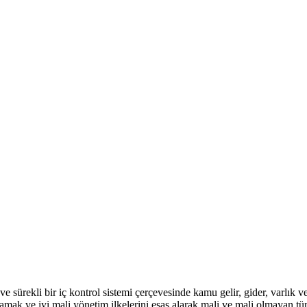
e sürekli bir iç kontrol sistemi çerçevesinde kamu gelir, gider, varlık 
amak ve iyi mali yönetim ilkelerini esas alarak mali ve mali olmayan tü