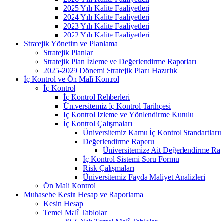
2025 Yılı Kalite Faaliyetleri
2024 Yılı Kalite Faaliyetleri
2023 Yılı Kalite Faaliyetleri
2022 Yılı Kalite Faaliyetleri
Stratejik Yönetim ve Planlama
Stratejik Planlar
Stratejik Plan İzleme ve Değerlendirme Raporları
2025-2029 Dönemi Stratejik Planı Hazırlık
İç Kontrol ve Ön Malî Kontrol
İç Kontrol
İç Kontrol Rehberleri
Üniversitemiz İç Kontrol Tarihçesi
İç Kontrol İzleme ve Yönlendirme Kurulu
İç Kontrol Çalışmaları
Üniversitemiz Kamu İç Kontrol Standartlar
Değerlendirme Raporu
Üniversitemize Ait Değerlendirme Rap
İç Kontrol Sistemi Soru Formu
Risk Çalışmaları
Üniversitemiz Fayda Maliyet Analizleri
Ön Mali Kontrol
Muhasebe Kesin Hesap ve Raporlama
Kesin Hesap
Temel Malî Tablolar