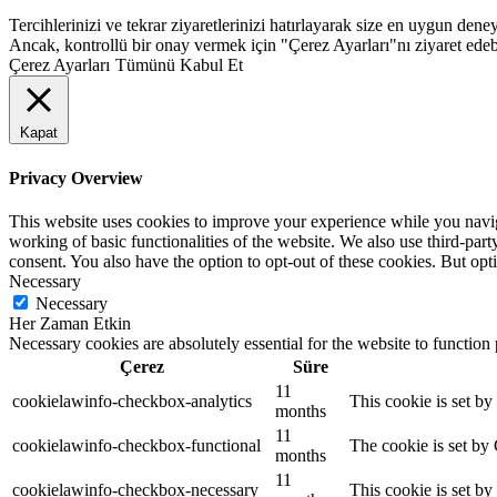
Tercihlerinizi ve tekrar ziyaretlerinizi hatırlayarak size en uygun d
Ancak, kontrollü bir onay vermek için "Çerez Ayarları"nı ziyaret edebi
Çerez Ayarları
Tümünü Kabul Et
Kapat
Privacy Overview
This website uses cookies to improve your experience while you navigat
working of basic functionalities of the website. We also use third-pa
consent. You also have the option to opt-out of these cookies. But op
Necessary
Necessary
Her Zaman Etkin
Necessary cookies are absolutely essential for the website to function
Çerez
Süre
11
cookielawinfo-checkbox-analytics
This cookie is set b
months
11
cookielawinfo-checkbox-functional
The cookie is set by
months
11
cookielawinfo-checkbox-necessary
This cookie is set b