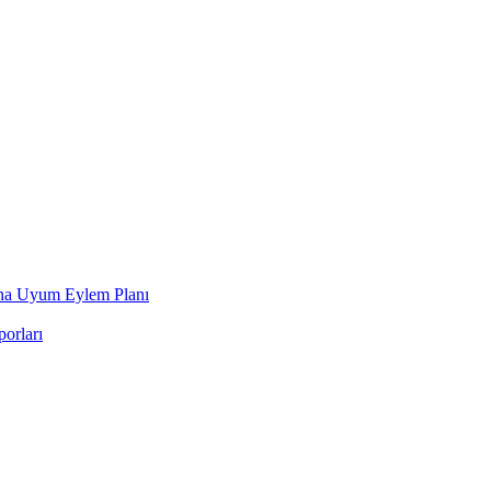
ına Uyum Eylem Planı
orları